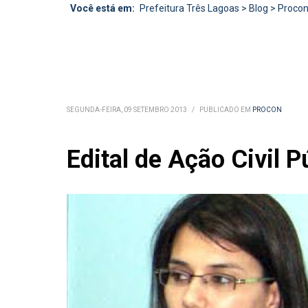
Você está em:
Prefeitura Três Lagoas
>
Blog
>
Proco
SEGUNDA-FEIRA, 09 SETEMBRO 2013
/
PUBLICADO EM
PROCON
Edital de Ação Civil P