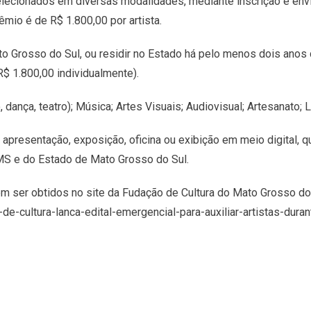
elecionados em diversas modalidades, mediante inscrição e envio
êmio é de R$ 1.800,00 por artista.
 Mato Grosso do Sul, ou residir no Estado há pelo menos dois ano
R$ 1.800,00 individualmente).
dança, teatro); Música; Artes Visuais; Audiovisual; Artesanato; Li
presentação, exposição, oficina ou exibição em meio digital, qu
MS e do Estado de Mato Grosso do Sul.
em ser obtidos no site da Fudação de Cultura do Mato Grosso do 
de-cultura-lanca-edital-emergencial-para-auxiliar-artistas-dur