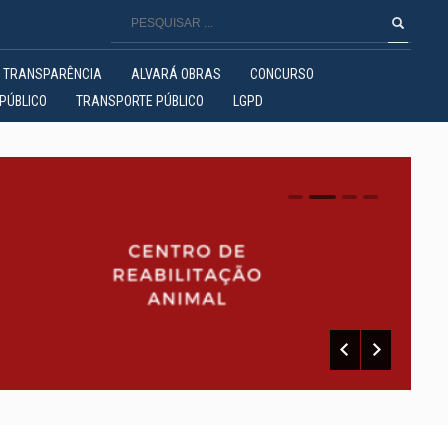
TRANSPARÊNCIA
ALVARÁ OBRAS
CONCURSO
PÚBLICO
TRANSPORTE PÚBLICO
LGPD
0
1
2
3