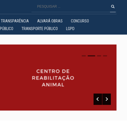
TRANSPARÊNCIA
ALVARÁ OBRAS
CONCURSO
PÚBLICO
TRANSPORTE PÚBLICO
LGPD
0
1
2
3