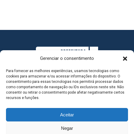
Gerenciar o consentimento
Para fornecer as melhores experiências, usamos tecnologias como
cookies para armazenar e/ou acessar informações do dispositivo. O
consentimento para essas tecnologias nos permitirá processar dados
como comportamento de navegação ou IDs exclusivos neste site. Não
consentir ou retirar o consentimento pode afetar negativamente certos
MAPA DO SITE
recursos e funções.
Aceitar
SEDE DO ADMINISTRATIVO MUNICIPAL - Avenida
Negar