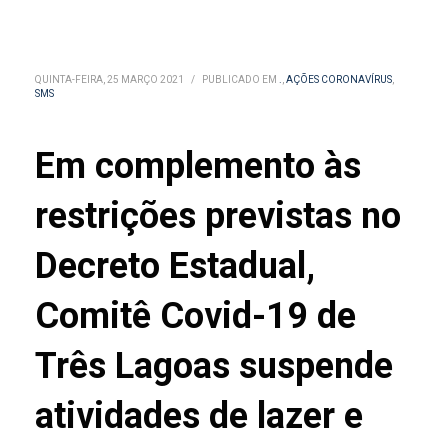
QUINTA-FEIRA, 25 MARÇO 2021
/
PUBLICADO EM
.
,
AÇÕES CORONAVÍRUS
,
SMS
Em complemento às
restrições previstas no
Decreto Estadual,
Comitê Covid-19 de
Três Lagoas suspende
atividades de lazer e