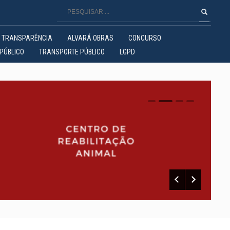
TRANSPARÊNCIA
ALVARÁ OBRAS
CONCURSO
PÚBLICO
TRANSPORTE PÚBLICO
LGPD
0
1
2
3