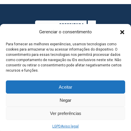
Gerenciar o consentimento
Para fornecer as melhores experiências, usamos tecnologias como
cookies para armazenar e/ou acessar informações do dispositivo. O
consentimento para essas tecnologias nos permitirá processar dados
como comportamento de navegação ou IDs exclusivos neste site. Não
consentir ou retirar o consentimento pode afetar negativamente certos
MAPA DO SITE
recursos e funções.
Aceitar
SEDE DO ADMINISTRATIVO MUNICIPAL - Avenida
Negar
Antônio Trajano, nº 30 - centro - Três Lagoas MS |
Ver preferências
Contato: 67 98139-3237
LGPD
Aviso legal