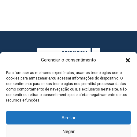
Gerenciar o consentimento
Para fornecer as melhores experiências, usamos tecnologias como
cookies para armazenar e/ou acessar informações do dispositivo. O
consentimento para essas tecnologias nos permitirá processar dados
como comportamento de navegação ou IDs exclusivos neste site. Não
consentir ou retirar o consentimento pode afetar negativamente certos
MAPA DO SITE
recursos e funções.
Aceitar
SEDE DO ADMINISTRATIVO MUNICIPAL - Avenida
Negar