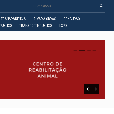
TRANSPARÊNCIA
ALVARÁ OBRAS
CONCURSO
PÚBLICO
TRANSPORTE PÚBLICO
LGPD
0
1
2
3