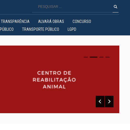
TRANSPARÊNCIA
ALVARÁ OBRAS
CONCURSO
PÚBLICO
TRANSPORTE PÚBLICO
LGPD
0
1
2
3