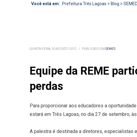
Você está em:
Prefeitura Três Lagoas
>
Blog
>
SEME
QUINTA-FEIRA, 30 AGOSTO 2012
/
PUBLICADO EM
SEMED
Equipe da REME partic
perdas
Para proporcionar aos educadores a oportunidade d
estará em Três Lagoas, no dia 27 de setembro, às 
A palestra é destinada a diretores, especialista