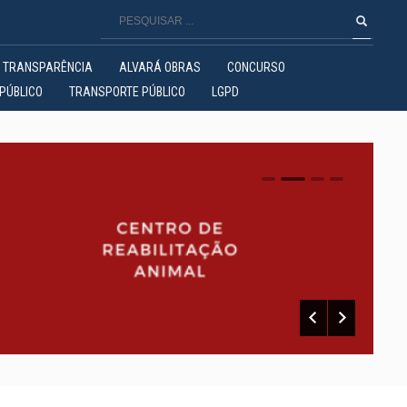
TRANSPARÊNCIA
ALVARÁ OBRAS
CONCURSO
PÚBLICO
TRANSPORTE PÚBLICO
LGPD
0
1
2
3