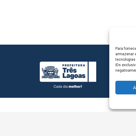
Para fornec
armazenar e
tecnologias
IDs exclusiv
negativamen
A
L - Avenida Antônio Trajano, nº 30 - centro - Três La