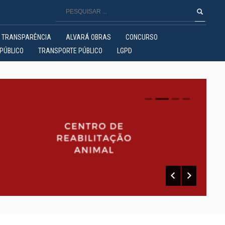
TRANSPARÊNCIA
ALVARÁ OBRAS
CONCURSO
PÚBLICO
TRANSPORTE PÚBLICO
LGPD
0
1
2
3