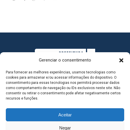
Gerenciar o consentimento
Para fornecer as melhores experiências, usamos tecnologias como
cookies para armazenar e/ou acessar informações do dispositivo. O
consentimento para essas tecnologias nos permitirá processar dados
como comportamento de navegação ou IDs exclusivos neste site. Não
consentir ou retirar o consentimento pode afetar negativamente certos
MAPA DO SITE
recursos e funções.
Aceitar
SEDE DO ADMINISTRATIVO MUNICIPAL - Avenida
Negar