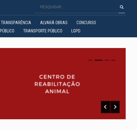
TRANSPARÊNCIA
ALVARÁ OBRAS
CONCURSO
PÚBLICO
TRANSPORTE PÚBLICO
LGPD
0
1
2
3