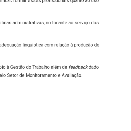
alificar/formar esses profissionais quanto ao uso
inas administrativas, no tocante ao serviço dos
adequação linguística com relação à produção de
oio à Gestão do Trabalho além de
feedback
dado
pelo Setor de Monitoramento e Avaliação.