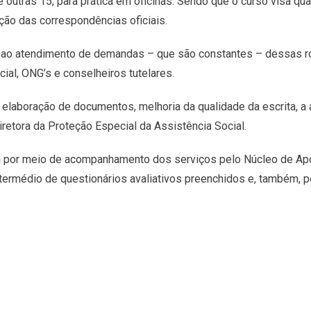
e outras 15, para prática em oficinas. Sendo que o curso visa qu
ção das correspondências oficiais.
o ao atendimento de demandas – que são constantes – dessas rot
ial, ONG’s e conselheiros tutelares.
elaboração de documentos, melhoria da qualidade da escrita, a 
diretora da Proteção Especial da Assistência Social.
da por meio de acompanhamento dos serviços pelo Núcleo de Ap
intermédio de questionários avaliativos preenchidos e, também, 