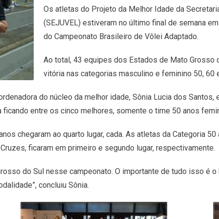
Os atletas do Projeto da Melhor Idade da Secretari
(SEJUVEL) estiveram no último final de semana em 
do Campeonato Brasileiro de Vôlei Adaptado.
Ao total, 43 equipes dos Estados de Mato Grosso d
vitória nas categorias masculino e feminino 50, 60 
rdenadora do núcleo da melhor idade, Sônia Lucia dos Santos, e
a ficando entre os cinco melhores, somente o time 50 anos femin
nos chegaram ao quarto lugar, cada. As atletas da Categoria 50 
 Cruzes, ficaram em primeiro e segundo lugar, respectivamente.
sso do Sul nesse campeonato. O importante de tudo isso é o b
alidade”, concluiu Sônia.