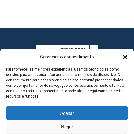
Gerenciar o consentimento
Para fornecer as melhores experiências, usamos tecnologias como
cookies para armazenar e/ou acessar informações do dispositivo. O
consentimento para essas tecnologias nos permitirá processar dados
como comportamento de navegação ou IDs exclusivos neste site. Não
consentir ou retirar o consentimento pode afetar negativamente certos
MAPA DO SITE
recursos e funções.
Aceitar
SEDE DO ADMINISTRATIVO MUNICIPAL - Avenida
Negar