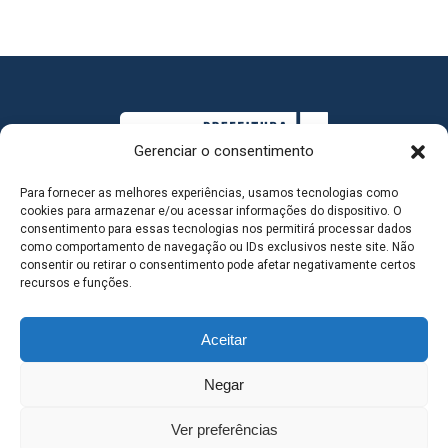
Gerenciar o consentimento
Para fornecer as melhores experiências, usamos tecnologias como
cookies para armazenar e/ou acessar informações do dispositivo. O
consentimento para essas tecnologias nos permitirá processar dados
como comportamento de navegação ou IDs exclusivos neste site. Não
consentir ou retirar o consentimento pode afetar negativamente certos
MAPA DO SITE
recursos e funções.
Aceitar
SEDE DO ADMINISTRATIVO MUNICIPAL - Avenida
Negar
Antônio Trajano, nº 30 - centro - Três Lagoas MS |
Ver preferências
Contato: 67 98139-3237