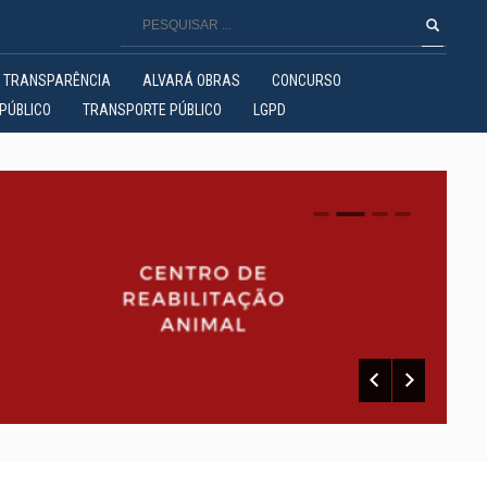
TRANSPARÊNCIA
ALVARÁ OBRAS
CONCURSO
PÚBLICO
TRANSPORTE PÚBLICO
LGPD
0
1
2
3