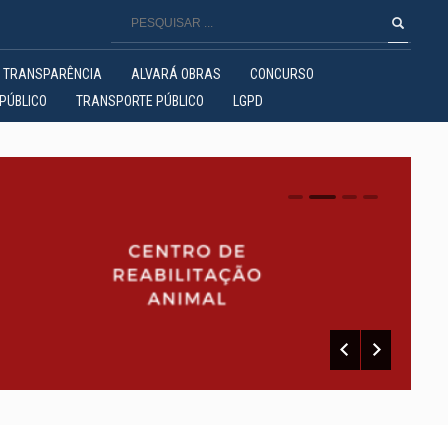
TRANSPARÊNCIA
ALVARÁ OBRAS
CONCURSO
PÚBLICO
TRANSPORTE PÚBLICO
LGPD
0
1
2
3