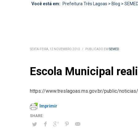
Você está em:
Prefeitura Três Lagoas
>
Blog
>
SEME
SEXTA-FEIRA, 12 NOVEMBRO 2010
/
PUBLICADO EM
SEMED
Escola Municipal rea
https://www.treslagoas.ms.gov.br/public/noticia
Imprimir