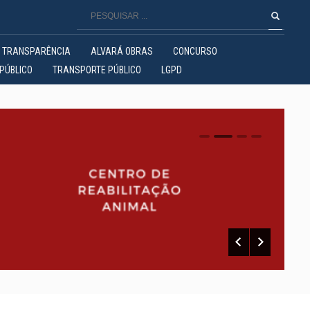
TRANSPARÊNCIA
ALVARÁ OBRAS
CONCURSO
PÚBLICO
TRANSPORTE PÚBLICO
LGPD
0
1
2
3