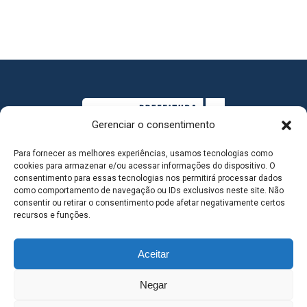
Gerenciar o consentimento
Para fornecer as melhores experiências, usamos tecnologias como
cookies para armazenar e/ou acessar informações do dispositivo. O
consentimento para essas tecnologias nos permitirá processar dados
como comportamento de navegação ou IDs exclusivos neste site. Não
consentir ou retirar o consentimento pode afetar negativamente certos
MAPA DO SITE
recursos e funções.
Aceitar
SEDE DO ADMINISTRATIVO MUNICIPAL - Avenida
Negar
Antônio Trajano, nº 30 - centro - Três Lagoas MS |