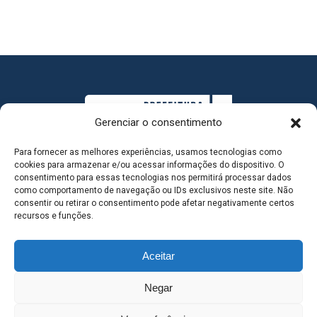
Gerenciar o consentimento
Para fornecer as melhores experiências, usamos tecnologias como
cookies para armazenar e/ou acessar informações do dispositivo. O
consentimento para essas tecnologias nos permitirá processar dados
como comportamento de navegação ou IDs exclusivos neste site. Não
consentir ou retirar o consentimento pode afetar negativamente certos
MAPA DO SITE
recursos e funções.
Aceitar
SEDE DO ADMINISTRATIVO MUNICIPAL - Avenida
Negar
Antônio Trajano, nº 30 - centro - Três Lagoas MS |