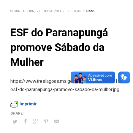
SEGUNDA-FEIRA, 17 OUTUBRO 2011
/
PUBLICADO EM
SMS
ESF do Paranapungá
promove Sábado da
Mulher
https://www.treslagoas.ms.gov.br/public/noticias/15281-
esf-do-paranapunga-promove-sabado-da-mulher.jpg
Imprimir