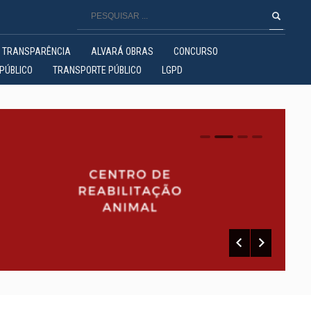
TRANSPARÊNCIA
ALVARÁ OBRAS
CONCURSO
PÚBLICO
TRANSPORTE PÚBLICO
LGPD
0
1
2
3