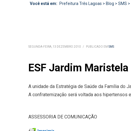
Você está em:
Prefeitura Três Lagoas
>
Blog
>
SMS
>
SEGUNDA-FEIRA, 13 DEZEMBRO 2010
/
PUBLICADO EM
SMS
ESF Jardim Maristela
A unidade da Estratégia de Saúde da Família do Jar
A confraternização será voltada aos hipertensos 
ASSESSORIA DE COMUNICAÇÃO