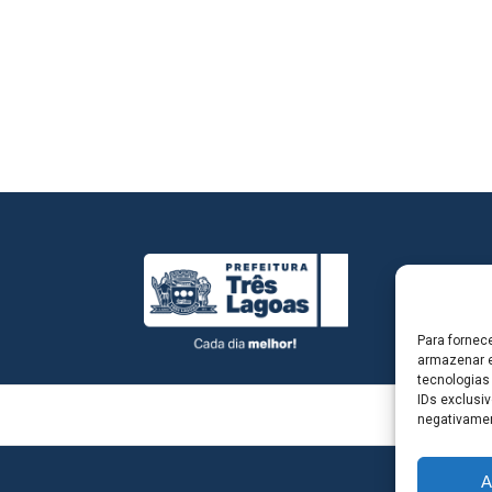
Para fornec
armazenar e
tecnologias
IDs exclusiv
negativamen
A