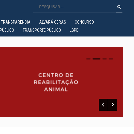
TRANSPARÊNCIA
ALVARÁ OBRAS
CONCURSO
PÚBLICO
TRANSPORTE PÚBLICO
LGPD
0
1
2
3