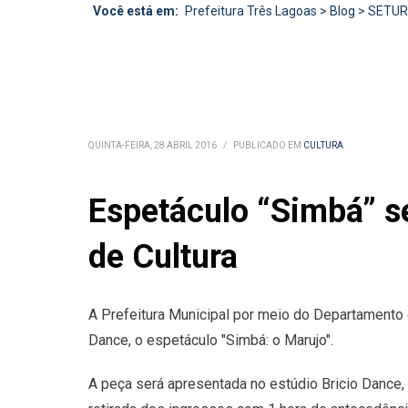
Você está em:
Prefeitura Três Lagoas
>
Blog
>
SETU
QUINTA-FEIRA, 28 ABRIL 2016
/
PUBLICADO EM
CULTURA
Espetáculo “Simbá” s
de Cultura
A Prefeitura Municipal por meio do Departamento d
Dance, o espetáculo "Simbá: o Marujo".
A peça será apresentada no estúdio Bricio Dance, n