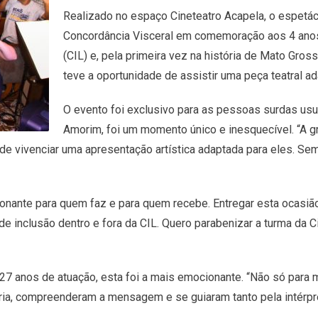
Realizado no espaço Cineteatro Acapela, o espetác
Concordância Visceral em comemoração aos 4 anos 
(CIL) e, pela primeira vez na história de Mato Gro
teve a oportunidade de assistir uma peça teatral ad
O evento foi exclusivo para as pessoas surdas usu
Amorim, foi um momento único e inesquecível. “A g
e vivenciar uma apresentação artística adaptada para eles. Sem
ionante para quem faz e para quem recebe. Entregar esta ocasiã
 inclusão dentro e fora da CIL. Quero parabenizar a turma da C
 27 anos de atuação, esta foi a mais emocionante. “Não só para
ria, compreenderam a mensagem e se guiaram tanto pela intérpr