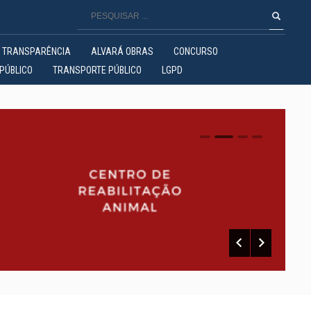
TRANSPARÊNCIA
ALVARÁ OBRAS
CONCURSO
PÚBLICO
TRANSPORTE PÚBLICO
LGPD
0
1
2
3