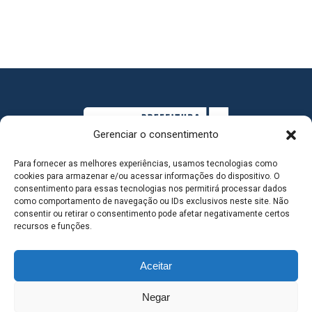
Gerenciar o consentimento
Para fornecer as melhores experiências, usamos tecnologias como
cookies para armazenar e/ou acessar informações do dispositivo. O
consentimento para essas tecnologias nos permitirá processar dados
como comportamento de navegação ou IDs exclusivos neste site. Não
consentir ou retirar o consentimento pode afetar negativamente certos
MAPA DO SITE
recursos e funções.
Aceitar
SEDE DO ADMINISTRATIVO MUNICIPAL - Avenida
Negar