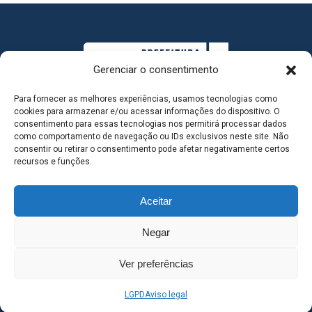
Gerenciar o consentimento
Para fornecer as melhores experiências, usamos tecnologias como
cookies para armazenar e/ou acessar informações do dispositivo. O
consentimento para essas tecnologias nos permitirá processar dados
como comportamento de navegação ou IDs exclusivos neste site. Não
consentir ou retirar o consentimento pode afetar negativamente certos
MAPA DO SITE
recursos e funções.
Aceitar
SEDE DO ADMINISTRATIVO MUNICIPAL - Avenida
Negar
Antônio Trajano, nº 30 - centro - Três Lagoas MS |
Ver preferências
Contato: 67 98139-3237
LGPD
Aviso legal