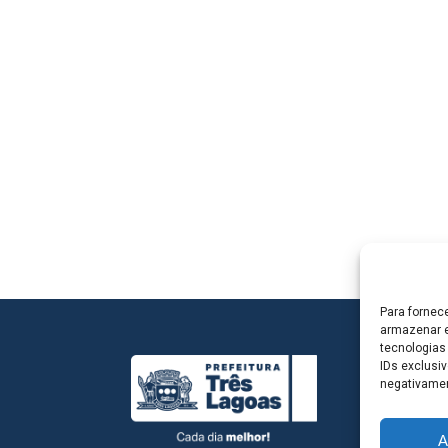
Para fornec
armazenar e
tecnologias
IDs exclusiv
negativamen
A