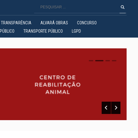
TRANSPARÊNCIA
ALVARÁ OBRAS
CONCURSO
PÚBLICO
TRANSPORTE PÚBLICO
LGPD
0
1
2
3