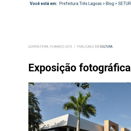
Você está em:
Prefeitura Três Lagoas
>
Blog
>
SETU
QUINTA-FEIRA, 14 MARÇO 2013
/
PUBLICADO EM
CULTURA
Exposição fotográfica