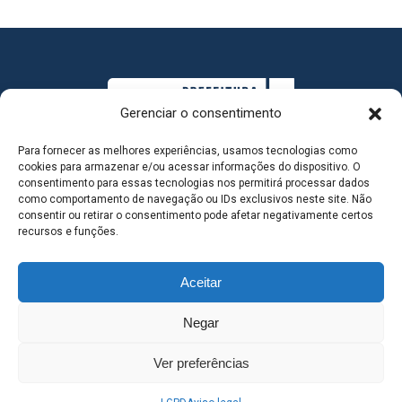
Gerenciar o consentimento
Para fornecer as melhores experiências, usamos tecnologias como
cookies para armazenar e/ou acessar informações do dispositivo. O
consentimento para essas tecnologias nos permitirá processar dados
como comportamento de navegação ou IDs exclusivos neste site. Não
consentir ou retirar o consentimento pode afetar negativamente certos
MAPA DO SITE
recursos e funções.
Aceitar
SEDE DO ADMINISTRATIVO MUNICIPAL - Avenida
Negar
Antônio Trajano, nº 30 - centro - Três Lagoas MS |
Ver preferências
Contato: 67 98139-3237