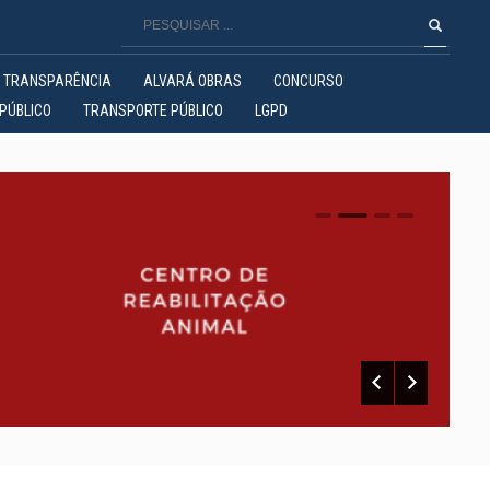
TRANSPARÊNCIA
ALVARÁ OBRAS
CONCURSO
PÚBLICO
TRANSPORTE PÚBLICO
LGPD
0
1
2
3