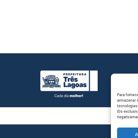
Para fornec
armazenar e
tecnologias
IDs exclusiv
negativamen
A