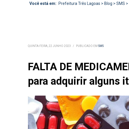
Você está em:
Prefeitura Três Lagoas
>
Blog
>
SMS
>
QUINTA-FEIRA, 22 JUNHO 2023
/
PUBLICADO EM
SMS
FALTA DE MEDICAMENT
para adquirir alguns i