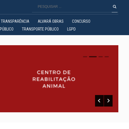
TRANSPARÊNCIA
ALVARÁ OBRAS
CONCURSO
PÚBLICO
TRANSPORTE PÚBLICO
LGPD
0
1
2
3