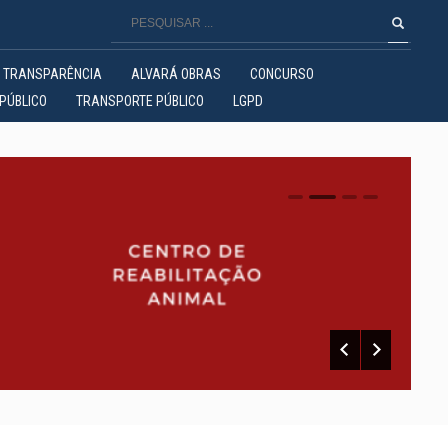
TRANSPARÊNCIA
ALVARÁ OBRAS
CONCURSO
PÚBLICO
TRANSPORTE PÚBLICO
LGPD
0
1
2
3