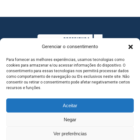
Gerenciar o consentimento
Para fornecer as melhores experiências, usamos tecnologias como
cookies para armazenar e/ou acessar informações do dispositivo. O
consentimento para essas tecnologias nos permitirá processar dados
como comportamento de navegação ou IDs exclusivos neste site. Não
consentir ou retirar o consentimento pode afetar negativamente certos
MAPA DO SITE
recursos e funções.
Aceitar
SEDE DO ADMINISTRATIVO MUNICIPAL - Avenida
Negar
Antônio Trajano, nº 30 - centro - Três Lagoas MS |
Ver preferências
Contato: 67 98139-3237