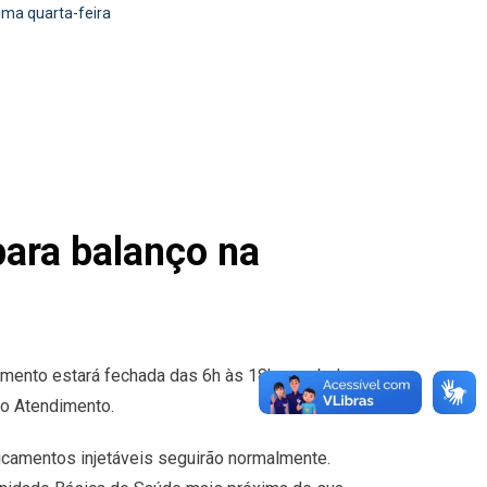
ima quarta-feira
para balanço na
imento estará fechada das 6h às 18h para balanço.
to Atendimento.
icamentos injetáveis seguirão normalmente.