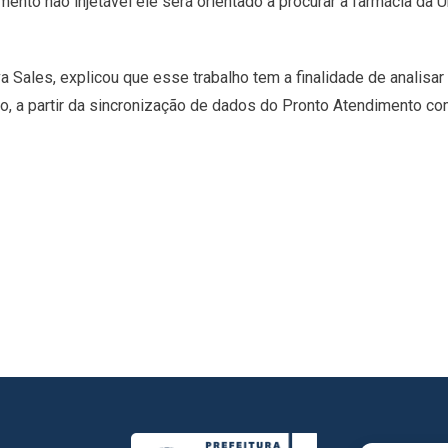
mento não injetável ele será orientado a procurar a farmácia da
lva Sales, explicou que esse trabalho tem a finalidade de analis
o, a partir da sincronização de dados do Pronto Atendimento c