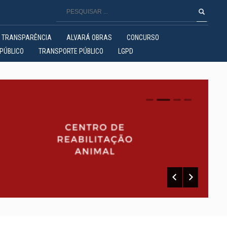
TRANSPARÊNCIA
ALVARÁ OBRAS
CONCURSO
PÚBLICO
TRANSPORTE PÚBLICO
LGPD
0
1
2
3