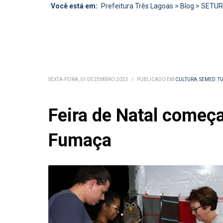
Você está em:
Prefeitura Três Lagoas
>
Blog
>
SETU
SEXTA-FEIRA, 01 DEZEMBRO 2023
/
PUBLICADO EM
CULTURA
,
SEMED
,
T
Feira de Natal começa
Fumaça