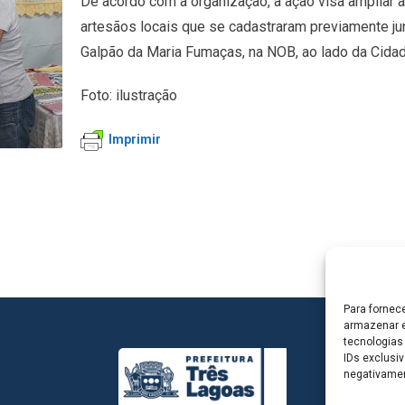
De acordo com a organização, a ação visa ampliar a
artesãos locais que se cadastraram previamente j
Galpão da Maria Fumaças, na NOB, ao lado da Cidad
Foto: ilustração
Imprimir
Para fornec
armazenar e
tecnologias
IDs exclusiv
negativamen