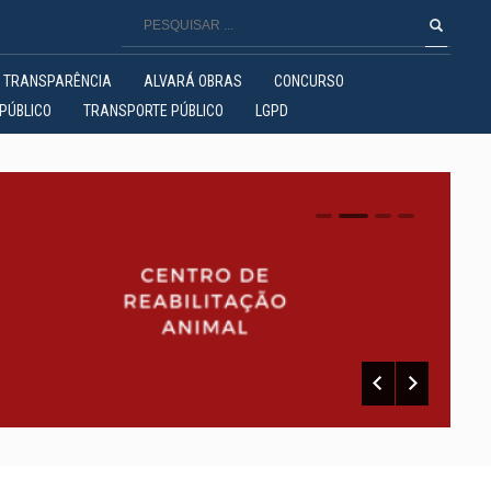
TRANSPARÊNCIA
ALVARÁ OBRAS
CONCURSO
PÚBLICO
TRANSPORTE PÚBLICO
LGPD
0
1
2
3