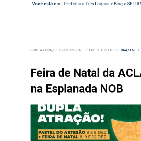
Você está em:
Prefeitura Três Lagoas
>
Blog
>
SETU
QUINTA-FEIRA, 07 DEZEMBRO 2023
/
PUBLICADO EM
CULTURA
,
SEMED
Feira de Natal da ACL
na Esplanada NOB