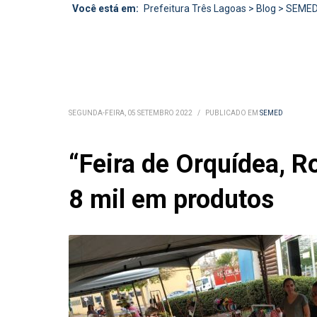
Você está em:
Prefeitura Três Lagoas
>
Blog
>
SEME
SEGUNDA-FEIRA, 05 SETEMBRO 2022
/
PUBLICADO EM
SEMED
“Feira de Orquídea, R
8 mil em produtos