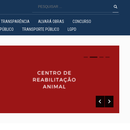
TRANSPARÊNCIA
ALVARÁ OBRAS
CONCURSO
PÚBLICO
TRANSPORTE PÚBLICO
LGPD
0
1
2
3