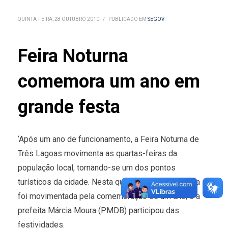
QUINTA-FEIRA, 28 OUTUBRO 2010
/
PUBLICADO EM
SEGOV
Feira Noturna
comemora um ano em
grande festa
‘Após um ano de funcionamento, a Feira Noturna de
Três Lagoas movimenta as quartas-feiras da
população local, tornando-se um dos pontos
turísticos da cidade. Nesta quarta-feira (27), a Feira
foi movimentada pela comemoração de um ano, e a
prefeita Márcia Moura (PMDB) participou das
festividades.