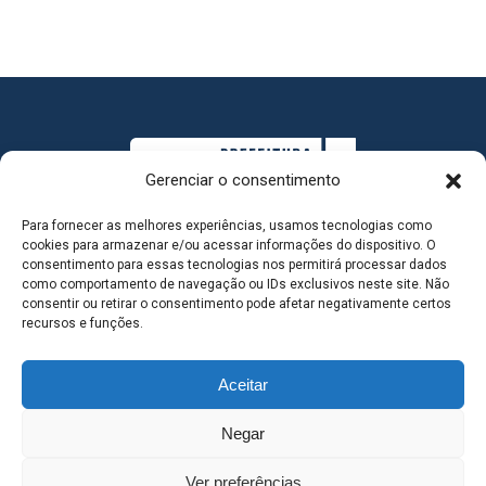
Gerenciar o consentimento
Para fornecer as melhores experiências, usamos tecnologias como
cookies para armazenar e/ou acessar informações do dispositivo. O
consentimento para essas tecnologias nos permitirá processar dados
como comportamento de navegação ou IDs exclusivos neste site. Não
consentir ou retirar o consentimento pode afetar negativamente certos
MAPA DO SITE
recursos e funções.
Aceitar
SEDE DO ADMINISTRATIVO MUNICIPAL - Avenida
Negar
Antônio Trajano, nº 30 - centro - Três Lagoas MS |
Ver preferências