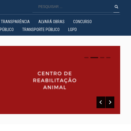
TRANSPARÊNCIA
ALVARÁ OBRAS
CONCURSO
PÚBLICO
TRANSPORTE PÚBLICO
LGPD
0
1
2
3