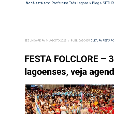
Você está em:
Prefeitura Três Lagoas
>
Blog
>
SETU
SEGUNDA-FEIRA, 14 AGOSTO 2023
/
PUBLICADO EM
CULTURA
,
FESTA F
FESTA FOLCLORE – 33ª
lagoenses, veja agen