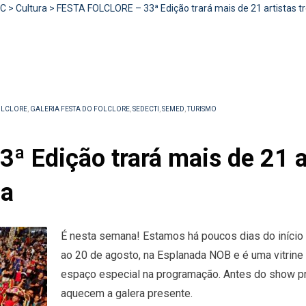
RC
>
Cultura
>
FESTA FOLCLORE – 33ª Edição trará mais de 21 artistas t
OLCLORE
,
GALERIA FESTA DO FOLCLORE
,
SEDECTI
,
SEMED
,
TURISMO
 Edição trará mais de 21 ar
da
É nesta semana! Estamos há poucos dias do início 
ao 20 de agosto, na Esplanada NOB e é uma vitrine
espaço especial na programação. Antes do show pri
aquecem a galera presente.