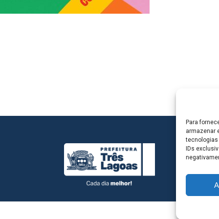
Para fornec
armazenar e
tecnologias
IDs exclusiv
negativamen
A