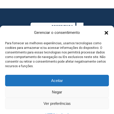
Gerenciar o consentimento
Para fornecer as melhores experiências, usamos tecnologias como
cookies para armazenar e/ou acessar informações do dispositivo. O
consentimento para essas tecnologias nos permitirá processar dados
como comportamento de navegação ou IDs exclusivos neste site. Não
consentir ou retirar o consentimento pode afetar negativamente certos
MAPA DO SITE
recursos e funções.
Aceitar
SEDE DO ADMINISTRATIVO MUNICIPAL - Avenida
Negar
Antônio Trajano, nº 30 - centro - Três Lagoas MS |
Ver preferências
Contato: 67 98139-3237