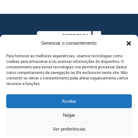
Gerenciar o consentimento
Para fornecer as melhores experiências, usamos tecnologias como
cookies para armazenar e/ou acessar informações do dispositivo. O
consentimento para essas tecnologias nos permitirá processar dados
como comportamento de navegação ou IDs exclusivos neste site. Não
consentir ou retirar o consentimento pode afetar negativamente certos
MAPA DO SITE
recursos e funções.
Aceitar
SEDE DO ADMINISTRATIVO MUNICIPAL - Avenida
Negar
Antônio Trajano, nº 30 - centro - Três Lagoas MS |
Ver preferências
Contato: 67 98139-3237