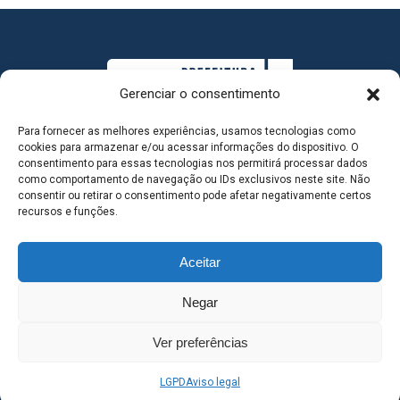
Gerenciar o consentimento
Para fornecer as melhores experiências, usamos tecnologias como
cookies para armazenar e/ou acessar informações do dispositivo. O
consentimento para essas tecnologias nos permitirá processar dados
como comportamento de navegação ou IDs exclusivos neste site. Não
consentir ou retirar o consentimento pode afetar negativamente certos
MAPA DO SITE
recursos e funções.
Aceitar
SEDE DO ADMINISTRATIVO MUNICIPAL - Avenida
Negar
Antônio Trajano, nº 30 - centro - Três Lagoas MS |
Ver preferências
Contato: 67 98139-3237
LGPD
Aviso legal