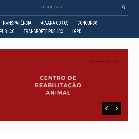
TRANSPARÊNCIA
ALVARÁ OBRAS
CONCURSO
PÚBLICO
TRANSPORTE PÚBLICO
LGPD
0
1
2
3