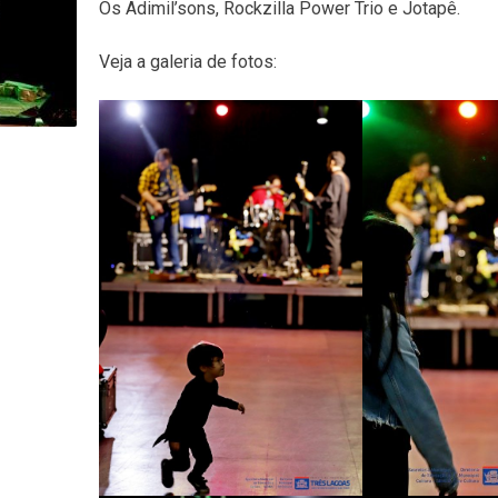
Os Adimil’sons, Rockzilla Power Trio e Jotapê.
Veja a galeria de fotos: