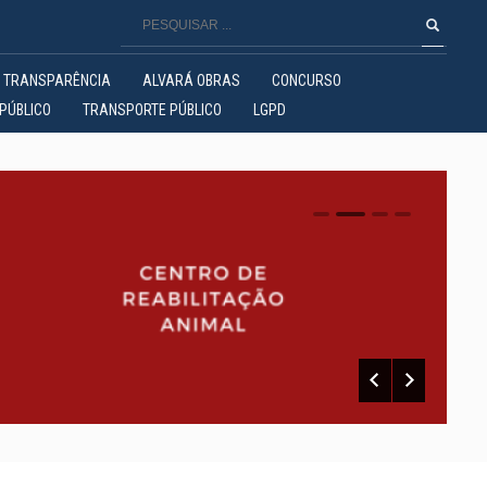
TRANSPARÊNCIA
ALVARÁ OBRAS
CONCURSO
PÚBLICO
TRANSPORTE PÚBLICO
LGPD
0
1
2
3