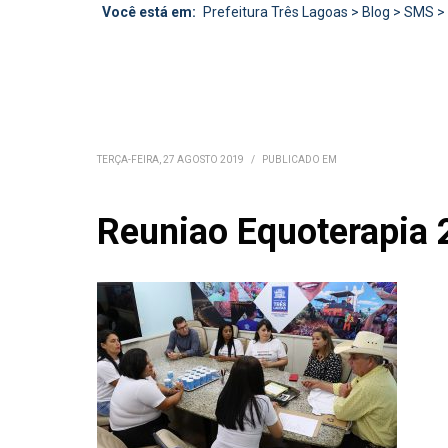
Você está em:
Prefeitura Três Lagoas
>
Blog
>
SMS
>
TERÇA-FEIRA, 27 AGOSTO 2019
/
PUBLICADO EM
Reuniao Equoterapia 