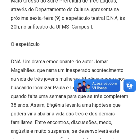
Mato Grosso do Sul e Prefeitura de Três Lagoas,
através do Departamento de Cultura, apresenta na
próxima sexta-feira (9) o espetáculo teatral D.N.A, às
20h, no anfiteatro da UFMS  Campus I.
O espetáculo
DNA  Um drama emocionante do autor Jomar
Magalhães, que narra um inesperado acontecimento
na vida de três jovens mulheres. Efigênia passa anos
buscando localizar Paula e Léa. Dá-se o encontro
quando falta uma semana para que as três completem
38 anos. Assim, Efigênia levanta uma hipótese que
poderá vir a abalar a vida das três e dos demais
familiares. Entre encontros, discussões, medo,
angústia e muito suspense, se desenvolverá este