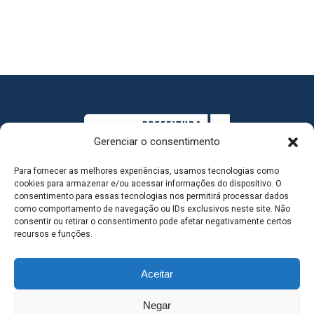
Gerenciar o consentimento
Para fornecer as melhores experiências, usamos tecnologias como
cookies para armazenar e/ou acessar informações do dispositivo. O
consentimento para essas tecnologias nos permitirá processar dados
como comportamento de navegação ou IDs exclusivos neste site. Não
consentir ou retirar o consentimento pode afetar negativamente certos
MAPA DO SITE
recursos e funções.
Aceitar
SEDE DO ADMINISTRATIVO MUNICIPAL - Avenida
Negar