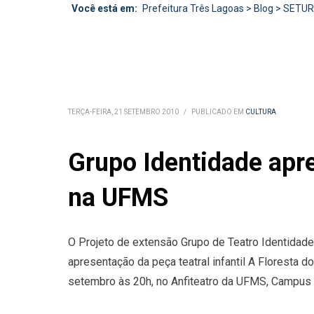
Você está em:
Prefeitura Três Lagoas
>
Blog
>
SETU
TERÇA-FEIRA, 21 SETEMBRO 2010
/
PUBLICADO EM
CULTURA
Grupo Identidade apre
na UFMS
O Projeto de extensão Grupo de Teatro Identidad
apresentação da peça teatral infantil A Floresta 
setembro às 20h, no Anfiteatro da UFMS, Campus 