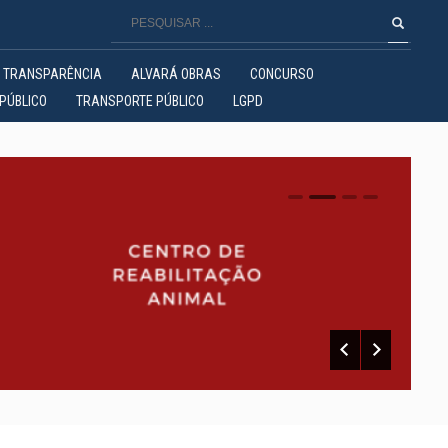
TRANSPARÊNCIA
ALVARÁ OBRAS
CONCURSO
PÚBLICO
TRANSPORTE PÚBLICO
LGPD
0
1
2
3