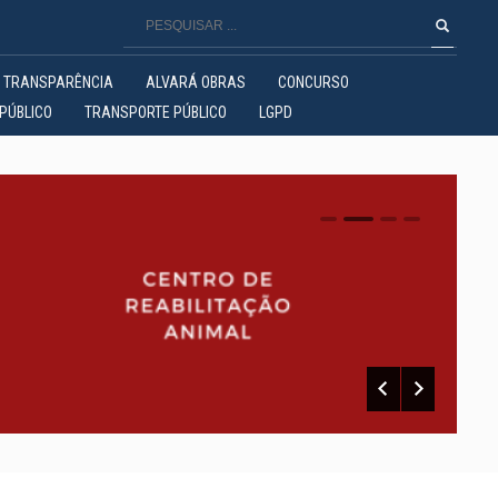
TRANSPARÊNCIA
ALVARÁ OBRAS
CONCURSO
PÚBLICO
TRANSPORTE PÚBLICO
LGPD
0
1
2
3