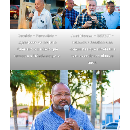
Osvaldo – Ferroviário –
José Moraes – SEDECT –
Agradeceu ao prefeito
Falou dos desafios e as
Guerreiro o cuidado que
conquistas que a Prefeitura
tem com a Cidade e o povo.
vem alçando nos últimos
anos.