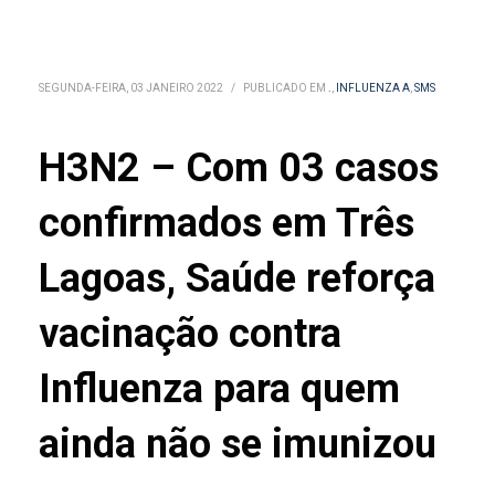
SEGUNDA-FEIRA, 03 JANEIRO 2022
/
PUBLICADO EM
.
,
INFLUENZA A
,
SMS
H3N2 – Com 03 casos
confirmados em Três
Lagoas, Saúde reforça
vacinação contra
Influenza para quem
ainda não se imunizou