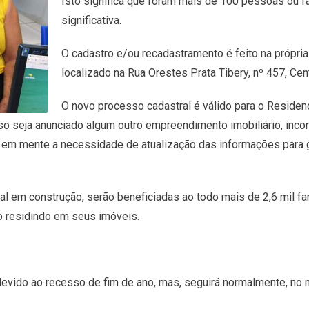
Isto significa que foram mais de 100 pessoas ou fa
significativa.
O cadastro e/ou recadastramento é feito na própria
localizado na Rua Orestes Prata Tibery, nº 457, Cen
O novo processo cadastral é válido para o Residen
so seja anunciado algum outro empreendimento imobiliário, inco
 em mente a necessidade de atualização das informações para ga
al em construção, serão beneficiadas ao todo mais de 2,6 mil f
ão residindo em seus imóveis.
evido ao recesso de fim de ano, mas, seguirá normalmente, no mes