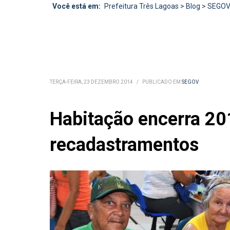
Você está em:
Prefeitura Três Lagoas
>
Blog
>
SEGO
TERÇA-FEIRA, 23 DEZEMBRO 2014
/
PUBLICADO EM
SEGOV
Habitação encerra 20
recadastramentos